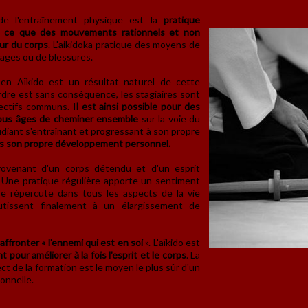
 de l'entraînement physique est la
pratique
'à ce que des mouvements rationnels et non
eur du corps
. L'aikidoka pratique des moyens de
mages ou de blessures.
en Aïkido est un résultat naturel de cette
dre est sans conséquence, les stagiaires sont
jectifs communs. I
l est ainsi possible pour des
ous âges de cheminer ensemble
sur la voie du
udiant s'entraînant et progressant à son propre
s son propre développement personnel.
rovenant d'un corps détendu et d'un esprit
o. Une pratique régulière apporte un sentiment
se répercute dans tous les aspects de la vie
utissent finalement à un élargissement de
'affronter « l'ennemi qui est en soi
». L'aïkido est
our améliorer à la fois l'esprit et le corps
. La
t de la formation est le moyen le plus sûr d'un
onnelle.