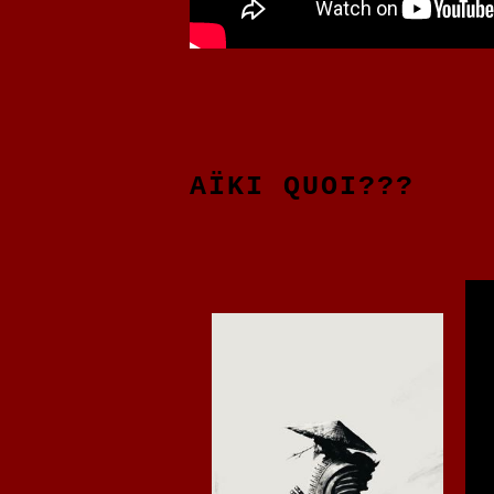
AÏKI QUOI???