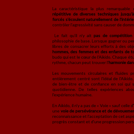
La caractéristique la plus remarquable
répétitive de diverses techniques jusqu
forcés s'écoulent naturellement de l'intéri
contrôler l'agressivité sans causer de dom
Le fait qu'il n'y ait
pas de compétition
philosophie de base. Lorsque gagner ou per
libres de consacrer leurs efforts à des ob
hommes, des femmes et des enfants de t
budo qui est le cœur de l'Aïkido. Chaque ét
rythme, chacun peut trouver l'
harmonie dan
Les mouvements circulaires et fluides p
entièrement centré sont l'idéal de l'Aïkid
de bien-être et de confiance en soi qui 
quotidienne. De telles expériences abo
l'expérience humaine.
En Aïkido, il n'y a pas de « Voie » sauf celle d
une
voie de persévérance et de dévouement p
reconnaissance et l'acceptation de cet aspec
progrès constant et d'une progression pers