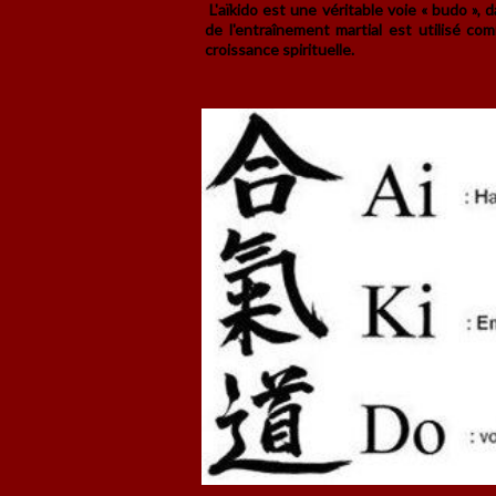
L'aïkido est une véritable voie « budo », d
de l'entraînement martial est utilisé co
croissance spirituelle.