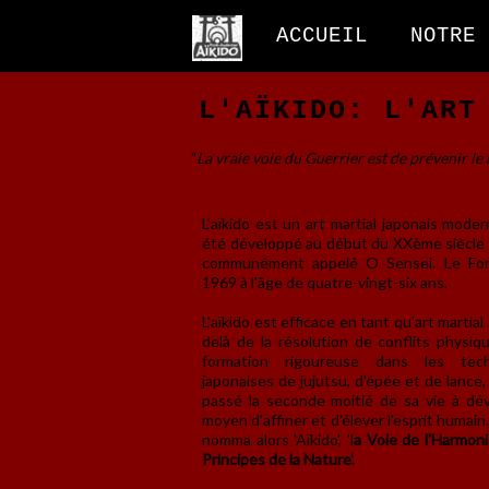
ACCUEIL
NOTRE 
L'AÏKIDO: L'ART
"
La vraie voie du Guerrier est de prévenir le m
L'aïkido est un art martial japonais mode
été développé au début du XXème siècle
communément appelé O Sensei. Le Fo
1969 à l'âge de quatre-vingt-six ans.
L'aïkido est efficace en tant qu'art martia
delà de la résolution de conflits physiq
formation rigoureuse dans les techn
japonaises de jujutsu, d'épée et de lance
passé la seconde moitié de sa vie à dé
moyen d'affiner et d'élever l'esprit humain. 
nomma alors 'Aïkido', 'l
a Voie de l'Harmoni
Principes de la Nature'.