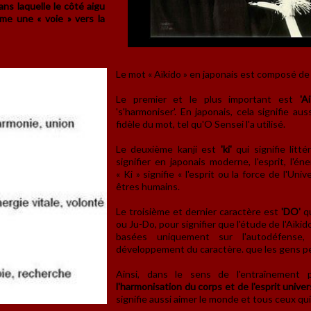
ans laquelle le côté aigu
mme une « voie » vers la
Le mot « Aïkido » en japonais est composé de 
Le premier et le plus important est
'Ai
's'harmoniser'. En japonais, cela signifie au
fidèle du mot, tel qu'O Sensei l'a utilisé.
Le deuxième kanji est
'ki'
qui signifie litt
signifier en japonais moderne, l'esprit, l'é
« Ki » signifie « l'esprit ou la force de l'Uni
êtres humains.
Le troisième et dernier caractère est
'DO'
qu
ou Ju-Do, pour signifier que l'étude de l'Aïk
basées uniquement sur l'autodéfense,
développement du caractère. que les gens pe
Ainsi, dans le sens de l'entraînement p
l'harmonisation du corps et de l'esprit univer
signifie aussi aimer le monde et tous ceux qui