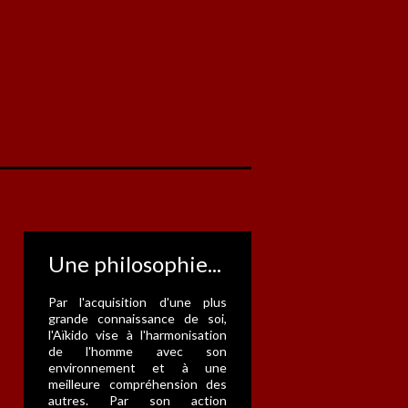
Une philosophie...
Par l'acquisition d'une plus
grande connaissance de soi,
l'Aïkido vise à l'harmonisation
de l'homme avec son
environnement et à une
meilleure compréhension des
autres. Par son action