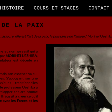
HISTOIRE
COURS ET STAGES
CONTACT
 DE LA PAIX
assacre, elle est l'art de la paix, la puissance de l'amour.
" Morihei Ueshib
rne et non agressif qui a
 par
MORIHEI UESHIBA
,
ndateur est décédé en
l mais son essence va au-
ues. S'appuyant sur une
iques traditionnelles
, le professeur Ueshiba a
velopper cet art comme
Il réussit à créer ce qu'il
e avec les Forces et les